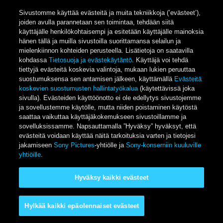
Sivustomme käyttää evästeitä ja muita tekniikkoja (’evästeet’),
joiden avulla parannetaan sen toimintaa, tehdään siitä
käyttäjälle henkilökohtaisempi ja esitetään käyttäjälle mainoksia
hänen tällä ja muilla sivustoilla suorittamansa selailun ja
mielenkiinnon kohteiden perusteella. Lisätietoja on saatavilla
kohdassa
Tietosuoja ja evästekäytäntö
. Käyttäjä voi tehdä
tiettyjä evästeitä koskevia valintoja, mukaan lukien peruuttaa
suostumuksensa sen antamisen jälkeen, käyttämällä
Evästeitä
koskevien suostumusten hallintatyökalua
(käytettävissä joka
sivulla). Evästeiden käyttöönotto ei ole edellytys sivustojemme
ja sovellustemme käytölle, mutta niiden poistaminen käytöstä
saattaa vaikuttaa käyttäjäkokemukseen sivustoillamme ja
sovelluksissamme. Napsauttamalla ”Hyväksy” hyväksyt, että
evästeitä voidaan käyttää näitä tarkoituksia varten ja tietojesi
jakamiseen
Sony Pictures
-yhtiölle ja
Sony-konserniin kuuluville
yhtiöille
.
Hyväksy kaikki evästeet
Hylkää kaikki epäolennaiset evästeet