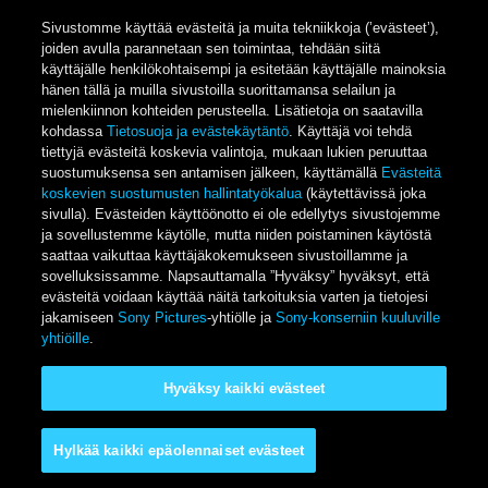
Sivustomme käyttää evästeitä ja muita tekniikkoja (’evästeet’),
joiden avulla parannetaan sen toimintaa, tehdään siitä
käyttäjälle henkilökohtaisempi ja esitetään käyttäjälle mainoksia
hänen tällä ja muilla sivustoilla suorittamansa selailun ja
mielenkiinnon kohteiden perusteella. Lisätietoja on saatavilla
kohdassa
Tietosuoja ja evästekäytäntö
. Käyttäjä voi tehdä
tiettyjä evästeitä koskevia valintoja, mukaan lukien peruuttaa
suostumuksensa sen antamisen jälkeen, käyttämällä
Evästeitä
koskevien suostumusten hallintatyökalua
(käytettävissä joka
sivulla). Evästeiden käyttöönotto ei ole edellytys sivustojemme
ja sovellustemme käytölle, mutta niiden poistaminen käytöstä
saattaa vaikuttaa käyttäjäkokemukseen sivustoillamme ja
sovelluksissamme. Napsauttamalla ”Hyväksy” hyväksyt, että
evästeitä voidaan käyttää näitä tarkoituksia varten ja tietojesi
jakamiseen
Sony Pictures
-yhtiölle ja
Sony-konserniin kuuluville
yhtiöille
.
Hyväksy kaikki evästeet
Hylkää kaikki epäolennaiset evästeet