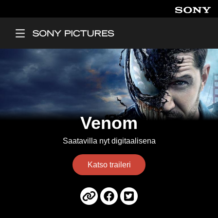
Hyppää pääsisältöön
Main Menu
Venom
Saatavilla nyt digitaalisena
Katso traileri