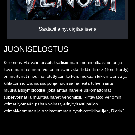
Saatavilla nyt digitaalisena
JUONISELOSTUS
Kertomus Marvelin arvoituksellisimman, monimutkaisimman ja
kovimman hahmon, Venomin, synnystä. Eddie Brock (Tom Hardy)
on murtunut mies menetettyään kaiken, mukaan lukien työnsä ja
kihlattunsa. Elämänsä pohjamudissa hänestä tulee isäntä
muukalaissymbiootille, joka antaa hänelle uskomattomat
supervoimat ja muuttaa hänet Venomiksi. Riittävätkö Venomin
voimat lyömään pahan voimat, erityityisesti paljon
voimakkaamman ja aseistetumman symbioottikilpailijan, Riotin?